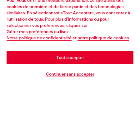
Pour vous offrir une meilleure expérience, ce site utilise des
Services omnicanaux
cookies de première et de tierce partie et des technologies
similaires. En sélectionnant «Tout Accepter», vous consentez à
Découvrez tous nos services, en ligne et en magasin.
l'utilisation de tous. Pour plus d'informations ou pour
Choose your location
sélectionner vos préférences, cliquez sur
Gérer mes préférences
ou lisez
You are currently browsing Suisse website, but it seems you
Notre politique de confidentialité
et
notre politique de cookies
.
En savoir plus
may be based in United States
Stay in Suisse
Tout accepter
AIDE
Go to United States
Continuer sans accepter
MENTIONS LÉGALES
L'UNIVERS DE DIESEL
CORPORATE