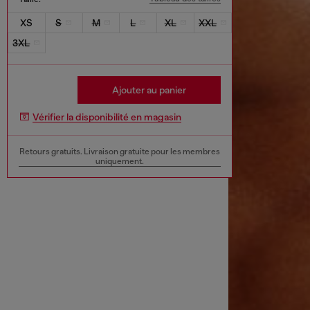
XS
S
M
L
XL
XXL
3XL
Ajouter au panier
Vérifier la disponibilité en magasin
Retours gratuits. Livraison gratuite pour les membres
uniquement.