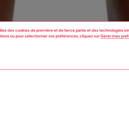
tilise des cookies de première et de tierce partie et des technologies s
mations ou pour sélectionner vos préférences, cliquez sur
Gérer mes pré
1 | 4
-vêtements et maillots de bain
maillots de bain
maillots de bain
nsible
REZ DE QUELLE FAÇON NOUS RÉDUISONS LʹIMPACT DE CE PROD