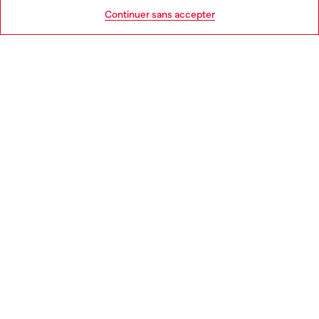
AIDE
Go to United States
Continuer sans accepter
MENTIONS LÉGALES
L'UNIVERS DE DIESEL
CORPORATE
Country: CH
Language: FR
Copyright © 2026 Diesel SpA - Tous les droits sont réservés - VAT