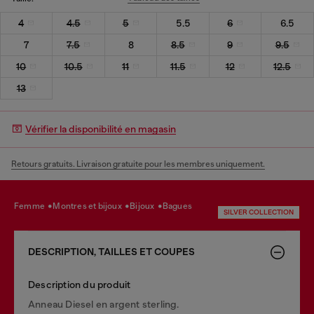
4
4.5
5
5.5
6
6.5
7
7.5
8
8.5
9
9.5
10
10.5
11
11.5
12
12.5
13
Vérifier la disponibilité en magasin
Retours gratuits. Livraison gratuite pour les membres uniquement.
femme
montres et bijoux
bijoux
bagues
SILVER COLLECTION
DESCRIPTION, TAILLES ET COUPES
Description du produit
Anneau Diesel en argent sterling.