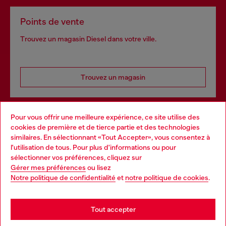
Points de vente
Trouvez un magasin Diesel dans votre ville.
Trouvez un magasin
Pour vous offrir une meilleure expérience, ce site utilise des
Services omnicanaux
cookies de première et de tierce partie et des technologies
similaires. En sélectionnant «Tout Accepter», vous consentez à
Découvrez tous nos services, en ligne et en magasin.
l'utilisation de tous. Pour plus d'informations ou pour
Choose your location
sélectionner vos préférences, cliquez sur
Gérer mes préférences
ou lisez
You are currently browsing Suisse website, but it seems you
Notre politique de confidentialité
et
notre politique de cookies
.
En savoir plus
may be based in United States
Stay in Suisse
Tout accepter