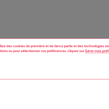
tilise des cookies de première et de tierce partie et des technologies s
mations ou pour sélectionner vos préférences, cliquez sur
Gérer mes pré
1 | 3
essoires
casquettes, bonnets et écharpes
accessoires