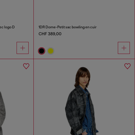
ec logo D
1DR Dome-Petit sac bowling en cuir
CHF 389,00