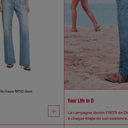
lle Haute 1971 D-Sent
Your Life in D
La campagne denim FW25 de Diese
à chaque étape de son existence.