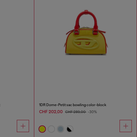
t
1DR Dome-Petit sac bowling color-block
CHF 202,00
CHF 289,00
-30%