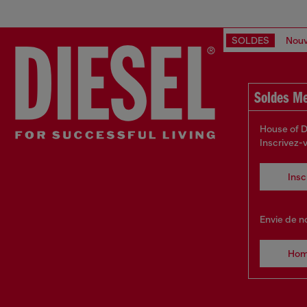
SOLDES
Nouv
Soldes M
House of D
Inscrivez-
Insc
Envie de n
Ho