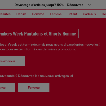
Davantage d’articles jusqu’à 50% - Découvrez
eautés
Denim
Homme
Femme
Enfant
Cadeaux
H
embers Week Pantalons et Shorts Homme
iesel Week est terminée, mais nous avons d'excellentes nouvelles !
vous pour rester informé des dernières promotions.
rivez-vous
ouveautés ? Découvrez les nouveaux arrivages ici
mme
Femme