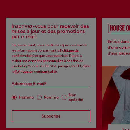
Inscrivez-vous pour recevoir des
mises à jour et des promotions
par e-mail
Entrez dans 
En poursuivant, vous confirmez que vous avez lu
d'une commu
les informations concernant la
Politique de
d'avantages 
confidentialité
et que vous autorisez Diesel à
traiter vos données personnelles à des fins de
marketing*
comme décrit au paragraphe 3.1, d) de
la
Politique de confidentialité
.
Addressee E-mail*
Non
Homme
Femme
spécifié
Subscribe
Rejo