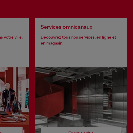
Services omnicanaux
 votre ville.
Découvrez tous nos services, en ligne et
en magasin.
n
En savoir plus