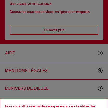
Services omnicanaux
Découvrez tous nos services, en ligne et en magasin.
En savoir plus
AIDE
MENTIONS LÉGALES
L'UNIVERS DE DIESEL
CORPORATE
Pour vous offrir une meilleure expérience, ce site utilise des