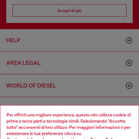
Scopri di più
HELP
AREA LEGAL
WORLD OF DIESEL
CORPORATE
Per offrirti una migliore esperienza, questo sito utilizza cookie di
prime e terze parti e tecnologie simili. Selezionando "Accetta
tutto" acconsenti al loro utilizzo. Per maggiori informazioni o per
Choose your location
selezionare le tue preferenze clicca su