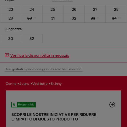
23
24
25
26
27
28
29
30
31
32
33
34
Lunghezza:
30
32
Verifica la disponibilità in negozio
Resi gratuiti. Spedizione gratuita solo per i membri.
donna
jeans
vedi tutto
skinny
Responsible
SCOPRI LE NOSTRE INIZIATIVE PER RIDURRE
LʹIMPATTO DI QUESTO PRODOTTO