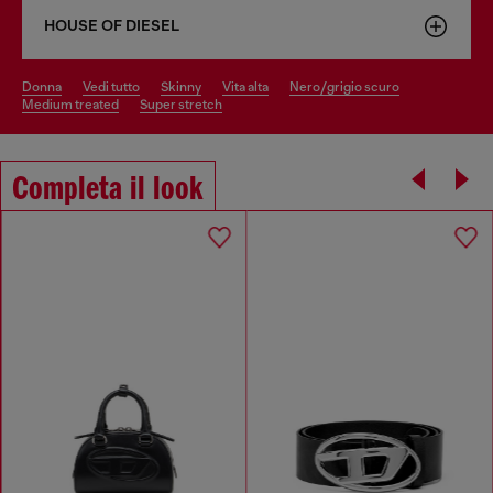
HOUSE OF DIESEL
donna
vedi tutto
skinny
vita alta
nero/grigio scuro
medium treated
super stretch
Completa il look