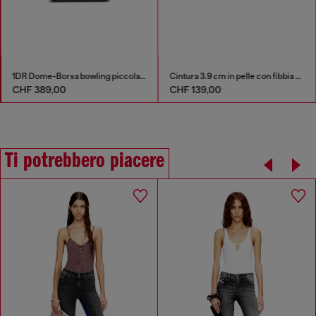
1DR Dome-Borsa bowling piccola in pelle
Cintura 3.9 cm in pelle con fibbia Oval D lucida
CHF 389,00
CHF 139,00
Ti potrebbero piacere