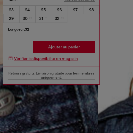
23
24
25
26
27
28
29
30
31
32
Longueur:
32
Ajouter au panier
Vérifier la disponibilité en magasin
Retours gratuits. Livraison gratuite pour les membres
uniquement.