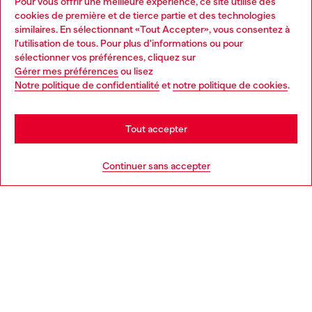
Pour vous offrir une meilleure expérience, ce site utilise des
Services omnicanaux
cookies de première et de tierce partie et des technologies
similaires. En sélectionnant «Tout Accepter», vous consentez à
Découvrez tous nos services, en ligne et en magasin.
l'utilisation de tous. Pour plus d'informations ou pour
Choose your location
sélectionner vos préférences, cliquez sur
Gérer mes préférences
ou lisez
You are currently browsing Suisse website, but it seems you
Notre politique de confidentialité
et
notre politique de cookies
.
En savoir plus
may be based in United States
Stay in Suisse
Tout accepter
AIDE
Go to United States
Continuer sans accepter
MENTIONS LÉGALES
L'UNIVERS DE DIESEL
CORPORATE