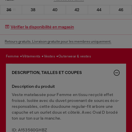
36
38
40
42
44
46
Vérifier la disponibilité en magasin
Retours gratuits. Livraison gratuite pour les membres uniquement.
femme
vêtements
vestes
outerwear & vestes
DESCRIPTION, TAILLES ET COUPES
Description du produit
Veste matelassée pour Femme en tissu recyclé effet
froissé. Isolée avec du duvet provenant de sources éco-
responsables, cette doudoune regular-fit arbore une
capuche et un ourlet doux et côtelé. Avec Oval D brodé
ton sur ton sur la manche.
ID: A153560GHBZ