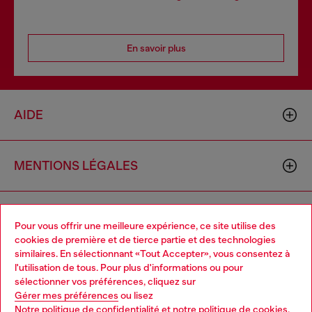
En savoir plus
AIDE
MENTIONS LÉGALES
L'UNIVERS DE DIESEL
Pour vous offrir une meilleure expérience, ce site utilise des
cookies de première et de tierce partie et des technologies
similaires. En sélectionnant «Tout Accepter», vous consentez à
CORPORATE
l'utilisation de tous. Pour plus d'informations ou pour
Choose your location
sélectionner vos préférences, cliquez sur
Gérer mes préférences
ou lisez
You are currently browsing Suisse website, but it seems you
Notre politique de confidentialité
et
notre politique de cookies
.