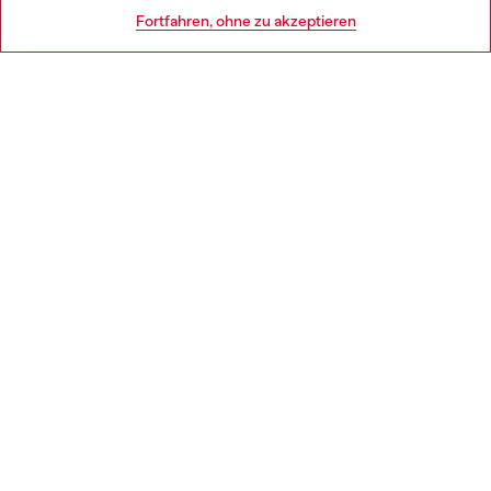
HILFE
Go to United States
Fortfahren, ohne zu akzeptieren
AGB UND RECHTLICHES
WORLD OF DIESEL
CORPORATE
Country: CH
Language: DE
Copyright © 2026 Diesel SpA - Alle Rechte vorbehalten - P.IVA (ital.