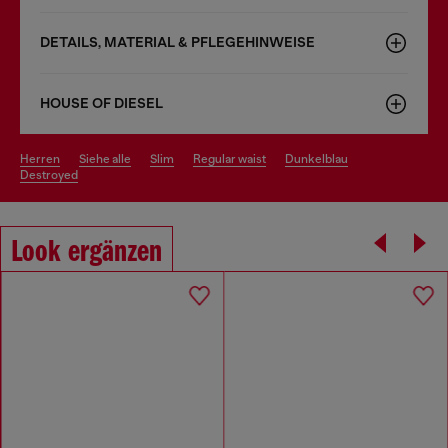
DETAILS, MATERIAL & PFLEGEHINWEISE
HOUSE OF DIESEL
herren
siehe alle
slim
regular waist
dunkelblau
destroyed
Look ergänzen