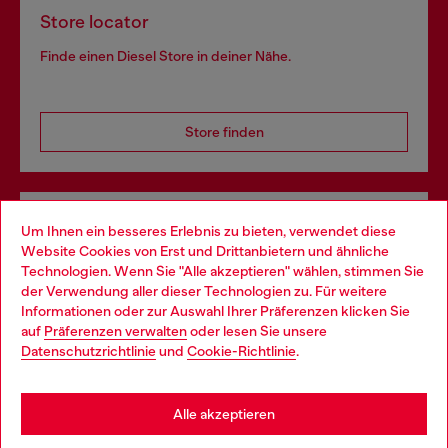
Store locator
Finde einen Diesel Store in deiner Nähe.
Store finden
Omnichannel-Services
Um Ihnen ein besseres Erlebnis zu bieten, verwendet diese
Website Cookies von Erst und Drittanbietern und ähnliche
Entdecke unser gesamtes Service-Angebot, online und
Technologien. Wenn Sie "Alle akzeptieren" wählen, stimmen Sie
im Store.
der Verwendung aller dieser Technologien zu. Für weitere
Choose your location
Informationen oder zur Auswahl Ihrer Präferenzen klicken Sie
auf
Präferenzen verwalten
oder lesen Sie unsere
You are currently browsing Schweiz website, but it seems you
Datenschutzrichtlinie
und
Cookie-Richtlinie
.
Mehr erfahren
may be based in United States
Stay in Schweiz
Alle akzeptieren