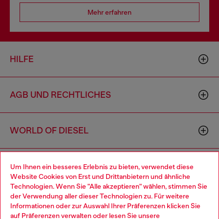
Mehr erfahren
HILFE
AGB UND RECHTLICHES
WORLD OF DIESEL
CORPORATE
Um Ihnen ein besseres Erlebnis zu bieten, verwendet diese
Website Cookies von Erst und Drittanbietern und ähnliche
Technologien. Wenn Sie "Alle akzeptieren" wählen, stimmen Sie
der Verwendung aller dieser Technologien zu. Für weitere
Choose your location
Informationen oder zur Auswahl Ihrer Präferenzen klicken Sie
auf
Präferenzen verwalten
oder lesen Sie unsere