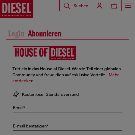
Suchen
Login
Abonnieren
Tritt ein in das House of Diesel. Werde Teil einer globalen
Community und freue dich auf exklusive Vorteile.
Mehr
entdecken
10% Rabatt auf deine erste Online-Bestellung
Kostenloser Standardversand
Early Access zu Sales und neuen Kollektionen
Email*
… und vieles mehr!
E-mail bestätigen*