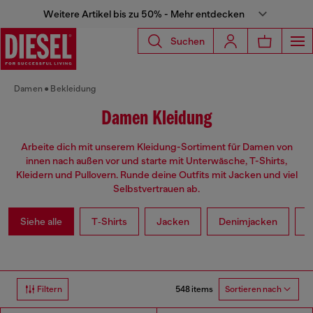
Weitere Artikel bis zu 50% - Mehr entdecken
Suchen
Damen
Bekleidung
Damen Kleidung
Arbeite dich mit unserem Kleidung-Sortiment für Damen von
innen nach außen vor und starte mit Unterwäsche, T-Shirts,
Kleidern und Pullovern. Runde deine Outfits mit Jacken und viel
Selbstvertrauen ab.
Siehe alle
T‑Shirts
Jacken
Denimjacken
L
548 items
Filtern
Sortieren nach