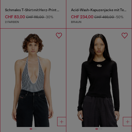
Schmales T-Shirt mit Herz-Print und Nieten
Acid-Wash-Kapuzenjacke mit Teddyfutter und Reißverschluss
CHF 83,00
CHF 234,00
CHF 119,00
-30%
CHF 469,00
-50%
2 FARBEN
BRAUN