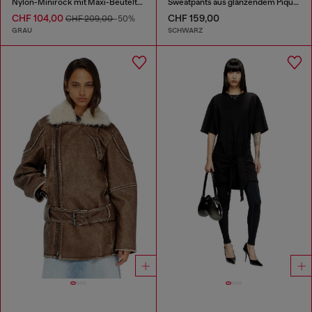
Nylon-Minirock mit Maxi-Beuteltaschen
Sweatpants aus glänzendem Piquet-Stoff
CHF 104,00
CHF 159,00
CHF 209,00
-50%
GRAU
SCHWARZ