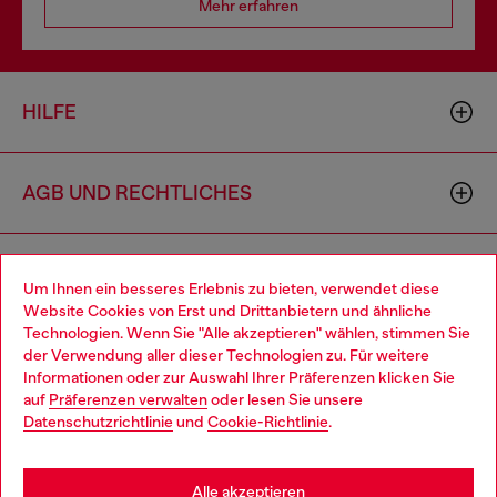
Mehr erfahren
HILFE
AGB UND RECHTLICHES
WORLD OF DIESEL
Um Ihnen ein besseres Erlebnis zu bieten, verwendet diese
Website Cookies von Erst und Drittanbietern und ähnliche
Technologien. Wenn Sie "Alle akzeptieren" wählen, stimmen Sie
CORPORATE
der Verwendung aller dieser Technologien zu. Für weitere
Choose your location
Informationen oder zur Auswahl Ihrer Präferenzen klicken Sie
auf
Präferenzen verwalten
oder lesen Sie unsere
You are currently browsing Schweiz website, but it seems you
Datenschutzrichtlinie
und
Cookie-Richtlinie
.
may be based in United States
Stay in Schweiz
Alle akzeptieren