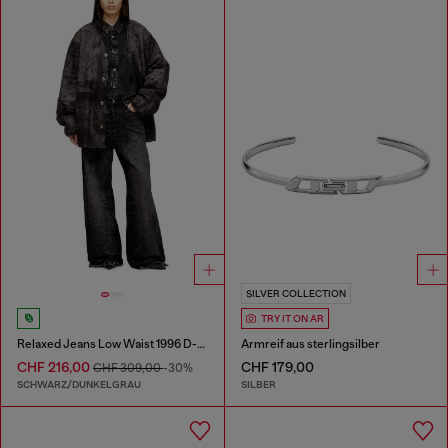
SILVER COLLECTION
TRY IT ON AR
Relaxed Jeans Low Waist 1996 D-Sire
Armreif aus sterlingsilber
CHF 216,00
CHF 179,00
CHF 309,00
-30%
SCHWARZ/DUNKELGRAU
SILBER