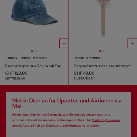
UNISEX
DIESEL X TINDER
DIESEL X TINDER
Baseballkappe aus Denim mit For Successful Loving Logo
Degradé metal Schlüsselanhänger
CHF 129,00
CHF 49,00
MITTELBLAU
SILBER/ROSA
Melde Dich an für Updates und Aktionen via
Mail
Hiermit bestätige ich, die
Datenschutzerklärung
gelesen zu haben und
autorisiere Diesel, meine personenbezogenen Daten für
Marketing*-Zwecke
gemäß Absatz 3.1 d) der
Datenschutzerklärung
zu verarbeiten.