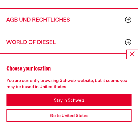
AGB UND RECHTLICHES
WORLD OF DIESEL
CORPORATE
Choose your location
You are currently browsing Schweiz website, but it seems you
may be based in United States
Stay in Schweiz
Country: CH
Language: DE
Go to United States
Copyright © 2026 Diesel SpA - Alle Rechte vorbehalten - P.IVA (ital.
Umsatzsteuernummer) 00642650246 -
v10.9.10