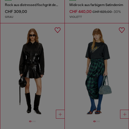
Rock aus distressed fischgrät denim
Midirock aus farbigem Satindenim
CHF 309,00
CHF 440,00
CHF 629,00
-30%
GRAU
VIOLETT