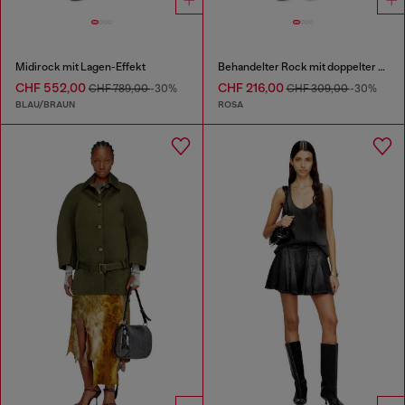
Midirock mit Lagen-Effekt
Behandelter Rock mit doppelter Lage und bauschigem Saum
CHF 552,00
CHF 216,00
CHF 789,00
-30%
CHF 309,00
-30%
BLAU/BRAUN
ROSA