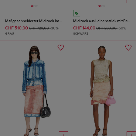
Maßgeschneiderter Midirock im Bleistiftschnitt mit Biker-Riemen
Midirock aus Leinenstrick mit Reverse-Print
CHF 510,00
CHF 144,00
CHF 729,00
-30%
CHF 289,00
-50%
GRAU
SCHWARZ