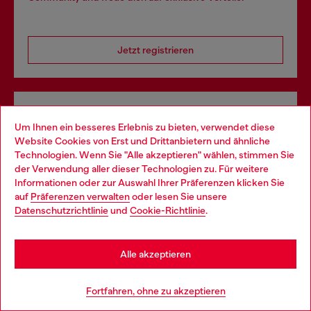
Jetzt registrieren
Store locator
Um Ihnen ein besseres Erlebnis zu bieten, verwendet diese
Finde einen Diesel Store in deiner Nähe.
Website Cookies von Erst und Drittanbietern und ähnliche
Technologien. Wenn Sie "Alle akzeptieren" wählen, stimmen Sie
der Verwendung aller dieser Technologien zu. Für weitere
Choose your location
Informationen oder zur Auswahl Ihrer Präferenzen klicken Sie
Store finden
auf
Präferenzen verwalten
oder lesen Sie unsere
You are currently browsing Schweiz website, but it seems you
Datenschutzrichtlinie
und
Cookie-Richtlinie
.
may be based in United States
Stay in Schweiz
Omnichannel-Services
Alle akzeptieren
Entdecke unser gesamtes Service-Angebot, online und
Go to United States
im Store.
Fortfahren, ohne zu akzeptieren