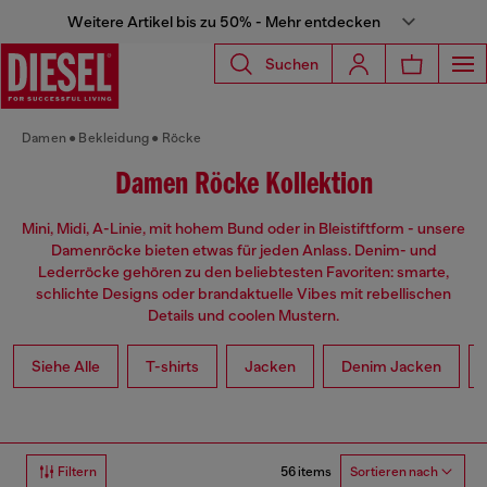
Weitere Artikel bis zu 50% - Mehr entdecken
Suchen
Damen
Bekleidung
Röcke
Damen Röcke Kollektion
Mini, Midi, A-Linie, mit hohem Bund oder in Bleistiftform - unsere
Damenröcke bieten etwas für jeden Anlass. Denim- und
Lederröcke gehören zu den beliebtesten Favoriten: smarte,
schlichte Designs oder brandaktuelle Vibes mit rebellischen
Details und coolen Mustern.
Siehe Alle
T-shirts
Jacken
Denim Jacken
56 items
Filtern
Sortieren nach