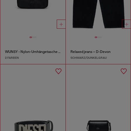
WUNSY - Nylon-Umhängetasche mit Oval D Logo
Relaxed jeans – D-Devon
2 FARBEN
SCHWARZ/DUNKELGRAU