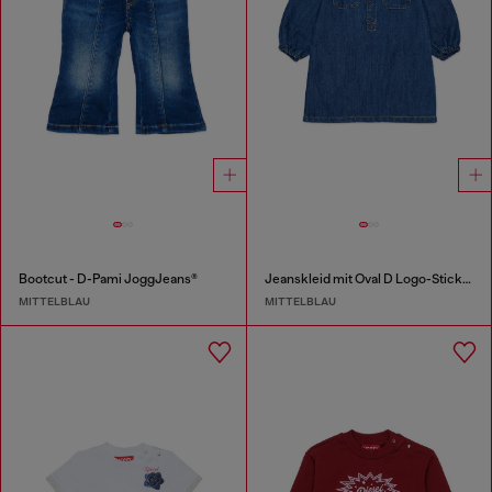
Bootcut - D-Pami JoggJeans®
Jeanskleid mit Oval D Logo-Stickerei
MITTELBLAU
MITTELBLAU