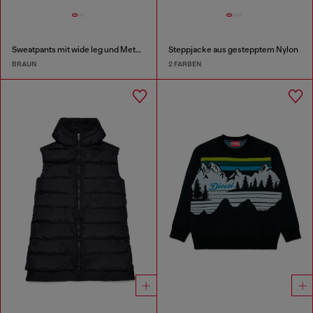
Sweatpants mit wide leg und Metallic-Effekt
Steppjacke aus gestepptem Nylon
BRAUN
2 FARBEN