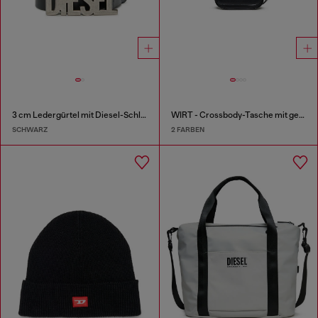
3 cm Ledergürtel mit Diesel-Schließe
WIRT - Crossbody-Tasche mit geprägtem Oval D Logo
SCHWARZ
2 FARBEN