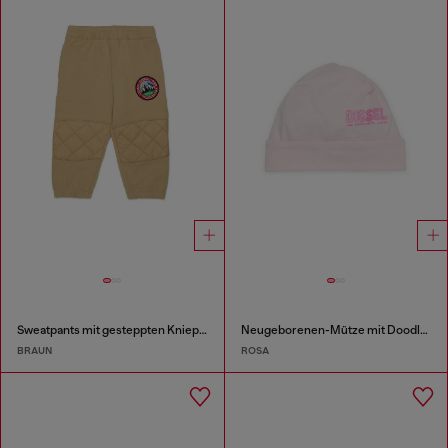
Sweatpants mit gesteppten Kniepartien
Neugeborenen-Mütze mit Doodle-Logo-Print
BRAUN
ROSA