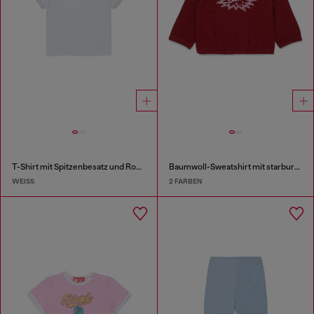
T-Shirt mit Spitzenbesatz und Rosenprint
Baumwoll-Sweatshirt mit starburst Logo-Print
WEISS
2 FARBEN