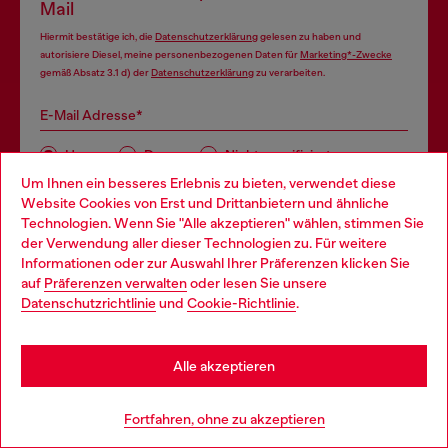
Mail
Hiermit bestätige ich, die
Datenschutzerklärung
gelesen zu haben und
autorisiere Diesel, meine personenbezogenen Daten für
Marketing*-Zwecke
gemäß Absatz 3.1 d) der
Datenschutzerklärung
zu verarbeiten.
E-Mail Adresse*
Herren
Damen
Nicht spezifiziert
Um Ihnen ein besseres Erlebnis zu bieten, verwendet diese
Website Cookies von Erst und Drittanbietern und ähnliche
Subscribe
Technologien. Wenn Sie "Alle akzeptieren" wählen, stimmen Sie
der Verwendung aller dieser Technologien zu. Für weitere
Choose your location
Informationen oder zur Auswahl Ihrer Präferenzen klicken Sie
auf
Präferenzen verwalten
oder lesen Sie unsere
You are currently browsing Schweiz website, but it seems you
Datenschutzrichtlinie
und
Cookie-Richtlinie
.
may be based in United States
Tritt ein in das House of Diesel. Werde Teil einer globalen
Stay in Schweiz
Alle akzeptieren
Community und freue dich auf exklusive Vorteile.
Go to United States
Fortfahren, ohne zu akzeptieren