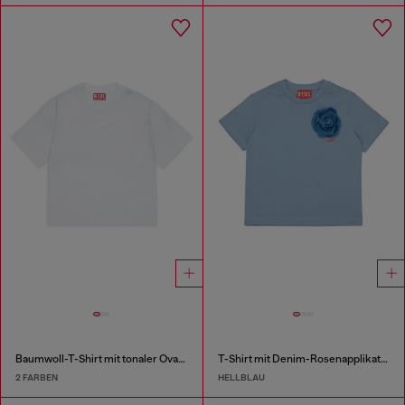
Baumwoll-T-Shirt mit tonaler Oval D Stickerei
T-Shirt mit Denim-Rosenapplikation
2 FARBEN
HELLBLAU