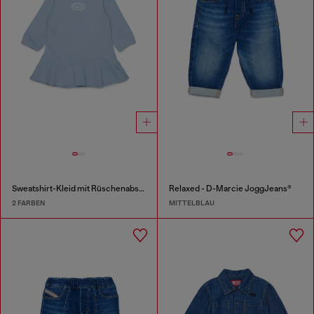
Sweatshirt-Kleid mit Rüschenabschluss
Relaxed - D-Marcie JoggJeans®
2 FARBEN
MITTELBLAU