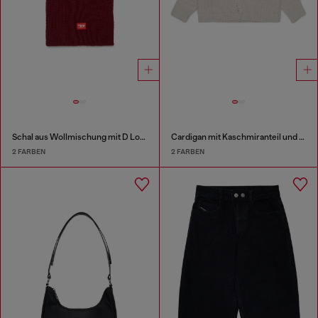
Schal aus Wollmischung mit D Logo patch
Cardigan mit Kaschmiranteil und Muschelkragen
2 FARBEN
2 FARBEN