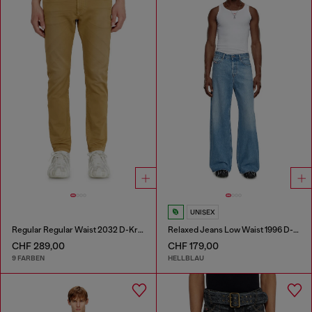
UNISEX
Regular Regular Waist 2032 D-Krooley-BW Joggjeans®
Relaxed Jeans Low Waist 1996 D-Sire
CHF 289,00
CHF 179,00
9 FARBEN
HELLBLAU