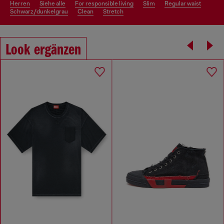
herren
siehe alle
for responsible living
slim
regular waist
schwarz/dunkelgrau
clean
stretch
Look ergänzen