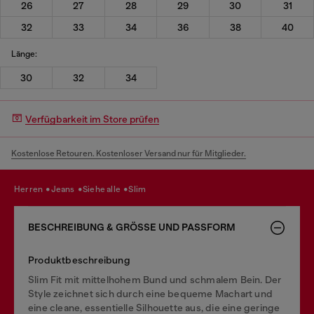
26
27
28
29
30
31
32
33
34
36
38
40
Länge:
30
32
34
Verfügbarkeit im Store prüfen
Kostenlose Retouren. Kostenloser Versand nur für Mitglieder.
herren
jeans
siehe alle
slim
BESCHREIBUNG & GRÖSSE UND PASSFORM
Produktbeschreibung
Slim Fit mit mittelhohem Bund und schmalem Bein. Der
Style zeichnet sich durch eine bequeme Machart und
eine cleane, essentielle Silhouette aus, die eine geringe