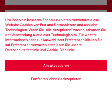
Omnichannel-Services
Um Ihnen ein besseres Erlebnis zu bieten, verwendet diese
Website Cookies von Erst und Drittanbietern und ähnliche
Entdecke unser gesamtes Service-Angebot, online und
Technologien. Wenn Sie "Alle akzeptieren" wählen, stimmen Sie
im Store.
der Verwendung aller dieser Technologien zu. Für weitere
Choose your location
Informationen oder zur Auswahl Ihrer Präferenzen klicken Sie
auf
Präferenzen verwalten
oder lesen Sie unsere
You are currently browsing Schweiz website, but it seems you
Datenschutzrichtlinie
und
Cookie-Richtlinie
.
Mehr erfahren
may be based in United States
Stay in Schweiz
Alle akzeptieren
HILFE
Go to United States
Fortfahren, ohne zu akzeptieren
AGB UND RECHTLICHES
WORLD OF DIESEL