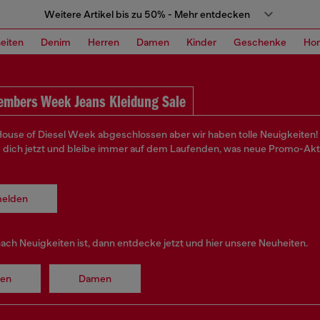
Weitere Artikel bis zu 50% - Mehr entdecken
eiten
Denim
Herren
Damen
Kinder
Geschenke
Ho
embers Week Jeans Kleidung Sale
 House of Diesel Week abgeschlossen aber wir haben tolle Neuigkeiten!
e dich jetzt und bleibe immer auf dem Laufenden, was neue Promo-Ak
elden
ach Neuigkeiten ist, dann entdecke jetzt und hier unsere Neuheiten.
ren
Damen