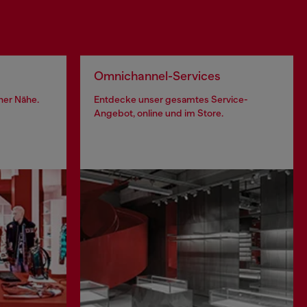
Omnichannel-Services
iner Nähe.
Entdecke unser gesamtes Service-
Angebot, online und im Store.