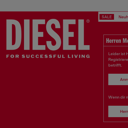
SALE
Neuh
Herren M
Leider ist
Registrier
betrifft.
Anm
Wenn dir n
Her