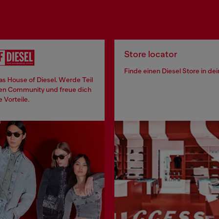
Store locator
Finde einen Diesel Store in de
 das House of Diesel. Werde Teil
len Community und freue dich
e Vorteile.