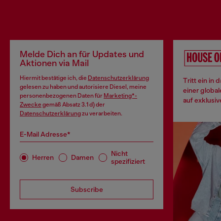
Melde Dich an für Updates und
Aktionen via Mail
Hiermit bestätige ich, die
Datenschutzerklärung
Tritt ein in
gelesen zu haben und autorisiere Diesel, meine
einer globa
personenbezogenen Daten für
Marketing*-
auf exklusiv
Zwecke
gemäß Absatz 3.1 d) der
Datenschutzerklärung
zu verarbeiten.
E-Mail Adresse*
Nicht
Herren
Damen
spezifiziert
Subscribe