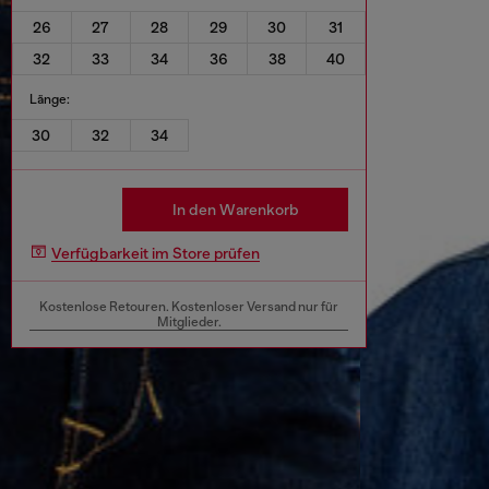
26
27
28
29
30
31
32
33
34
36
38
40
Länge:
30
32
34
In den Warenkorb
Verfügbarkeit im Store prüfen
Kostenlose Retouren. Kostenloser Versand nur für
Mitglieder.