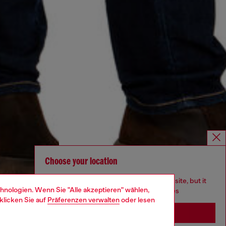
Choose your location
You are currently browsing Schweiz website, but it
hnologien. Wenn Sie "Alle akzeptieren" wählen,
seems you may be based in United States
klicken Sie auf
Präferenzen verwalten
oder lesen
Stay in Schweiz