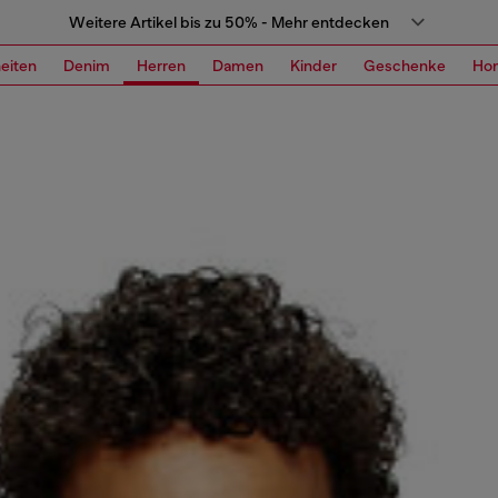
Weitere Artikel bis zu 50% - Mehr entdecken
eiten
Denim
Herren
Damen
Kinder
Geschenke
Ho