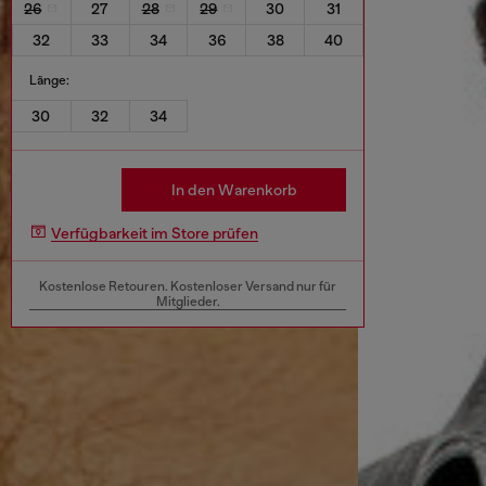
26
27
28
29
30
31
32
33
34
36
38
40
Länge:
30
32
34
In den Warenkorb
Verfügbarkeit im Store prüfen
Kostenlose Retouren. Kostenloser Versand nur für
Mitglieder.