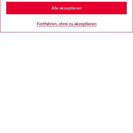
Stay in Schweiz
Alle akzeptieren
HILFE
Go to United States
Fortfahren, ohne zu akzeptieren
AGB UND RECHTLICHES
WORLD OF DIESEL
CORPORATE
Country: CH
Language: DE