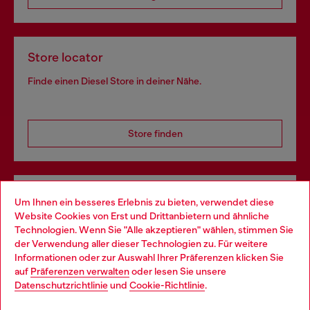
Store locator
Finde einen Diesel Store in deiner Nähe.
Store finden
Omnichannel-Services
Um Ihnen ein besseres Erlebnis zu bieten, verwendet diese
Website Cookies von Erst und Drittanbietern und ähnliche
Entdecke unser gesamtes Service-Angebot, online und
Technologien. Wenn Sie "Alle akzeptieren" wählen, stimmen Sie
im Store.
der Verwendung aller dieser Technologien zu. Für weitere
Choose your location
Informationen oder zur Auswahl Ihrer Präferenzen klicken Sie
auf
Präferenzen verwalten
oder lesen Sie unsere
You are currently browsing Schweiz website, but it seems you
Datenschutzrichtlinie
und
Cookie-Richtlinie
.
Mehr erfahren
may be based in United States