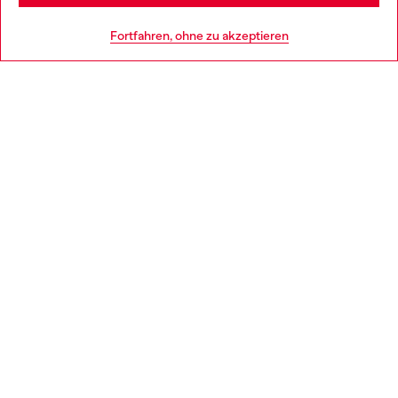
HILFE
Go to United States
Fortfahren, ohne zu akzeptieren
AGB UND RECHTLICHES
WORLD OF DIESEL
CORPORATE
Country: CH
Language: DE