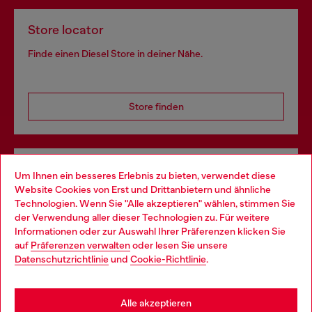
Store locator
Finde einen Diesel Store in deiner Nähe.
Store finden
Omnichannel-Services
Um Ihnen ein besseres Erlebnis zu bieten, verwendet diese
Website Cookies von Erst und Drittanbietern und ähnliche
Entdecke unser gesamtes Service-Angebot, online und
Technologien. Wenn Sie "Alle akzeptieren" wählen, stimmen Sie
im Store.
der Verwendung aller dieser Technologien zu. Für weitere
Choose your location
Informationen oder zur Auswahl Ihrer Präferenzen klicken Sie
auf
Präferenzen verwalten
oder lesen Sie unsere
You are currently browsing Schweiz website, but it seems you
Datenschutzrichtlinie
und
Cookie-Richtlinie
.
Mehr erfahren
may be based in United States
Stay in Schweiz
Alle akzeptieren