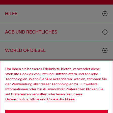
HILFE
AGB UND RECHTLICHES
WORLD OF DIESEL
CORPORATE
Um Ihnen ein besseres Erlebnis zu bieten, verwendet diese
Website Cookies von Erst und Drittanbietern und ähnliche
Technologien. Wenn Sie "Alle akzeptieren" wählen, stimmen Sie
der Verwendung aller dieser Technologien zu. Für weitere
Choose your location
Informationen oder zur Auswahl Ihrer Präferenzen klicken Sie
auf
Präferenzen verwalten
oder lesen Sie unsere
You are currently browsing Schweiz website, but it seems you
Datenschutzrichtlinie
und
Cookie-Richtlinie
.
may be based in United States
Country: CH
Language: DE
Stay in Schweiz