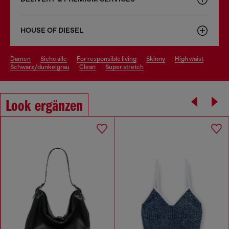
HOUSE OF DIESEL
damen
siehe alle
for responsible living
skinny
high waist
schwarz/dunkelgrau
clean
super stretch
Look ergänzen