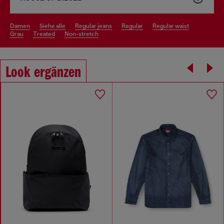
damen
siehe alle
regular jeans
regular
regular waist
grau
treated
non-stretch
Look ergänzen