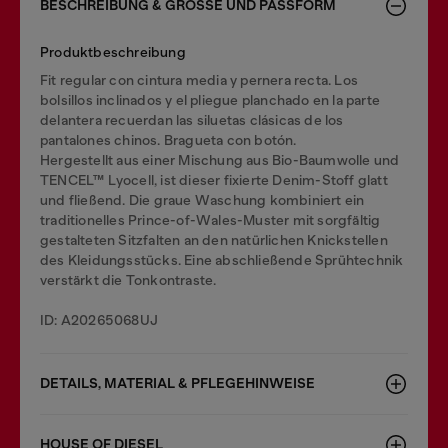
BESCHREIBUNG & GRÖSSE UND PASSFORM
Produktbeschreibung
Fit regular con cintura media y pernera recta. Los
bolsillos inclinados y el pliegue planchado en la parte
delantera recuerdan las siluetas clásicas de los
pantalones chinos. Bragueta con botón.
Hergestellt aus einer Mischung aus Bio-Baumwolle und
TENCEL™ Lyocell, ist dieser fixierte Denim-Stoff glatt
und fließend. Die graue Waschung kombiniert ein
traditionelles Prince-of-Wales-Muster mit sorgfältig
gestalteten Sitzfalten an den natürlichen Knickstellen
des Kleidungsstücks. Eine abschließende Sprühtechnik
verstärkt die Tonkontraste.
ID: A20265068UJ
DETAILS, MATERIAL & PFLEGEHINWEISE
HOUSE OF DIESEL