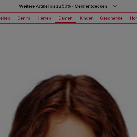
Weitere Artikel bis zu 50% - Mehr entdecken
eiten
Denim
Herren
Damen
Kinder
Geschenke
Ho