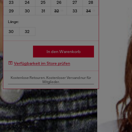
23
24
25
26
27
28
29
30
31
32
33
34
Länge:
30
32
In den Warenkorb
Verfügbarkeit im Store prüfen
Kostenlose Retouren. Kostenloser Versand nur für
Mitglieder.