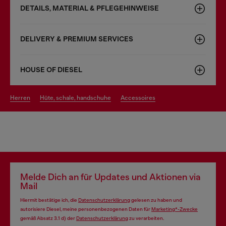
DETAILS, MATERIAL & PFLEGEHINWEISE
DELIVERY & PREMIUM SERVICES
HOUSE OF DIESEL
herren
hüte, schale, handschuhe
accessoires
Melde Dich an für Updates und Aktionen via
Mail
Hiermit bestätige ich, die
Datenschutzerklärung
gelesen zu haben und
autorisiere Diesel, meine personenbezogenen Daten für
Marketing*-Zwecke
gemäß Absatz 3.1 d) der
Datenschutzerklärung
zu verarbeiten.