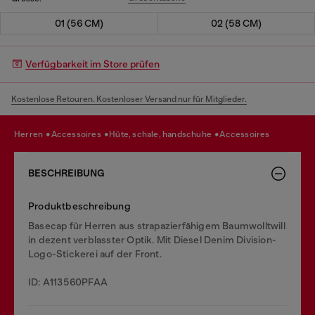
01 (56 CM)
02 (58 CM)
Verfügbarkeit im Store prüfen
Kostenlose Retouren. Kostenloser Versand nur für Mitglieder.
herren
accessoires
hüte, schale, handschuhe
accessoires
BESCHREIBUNG
Produktbeschreibung
Basecap für Herren aus strapazierfähigem Baumwolltwill
in dezent verblasster Optik. Mit Diesel Denim Division-
Logo-Stickerei auf der Front.
ID: A113560PFAA