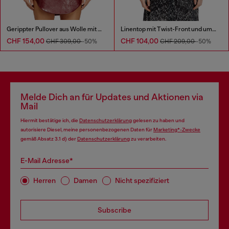
Gerippter Pullover aus Wolle mit Ausschnitt
Linentop mit Twist-Front und umgekehrtem Print
CHF 154,00
CHF 104,00
CHF 309,00
-50%
CHF 209,00
-50%
Melde Dich an für Updates und Aktionen via
Mail
Hiermit bestätige ich, die
Datenschutzerklärung
gelesen zu haben und
autorisiere Diesel, meine personenbezogenen Daten für
Marketing*-Zwecke
gemäß Absatz 3.1 d) der
Datenschutzerklärung
zu verarbeiten.
E-Mail Adresse*
Herren
Damen
Nicht spezifiziert
Subscribe