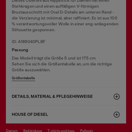
Dieses Oberteil aus Rippstrick für Damen hat einen
Stehkragen und einen auffälligen V-förmigen
Brustausschnitt mit Oval D-Details am unteren Rand -
die Verzierung ist minimal, aber raffiniert. Es ist aus 100
% verantwortungsvoller Wolle in einer eng-anliegenden
Silhouette gesponnen.
ID: A189040PLBF
Passung
Das Modell trägt die Größe S und ist 175 cm
Sehen Sie sich die Größentabelle an, um die richtige
Größe auszuwählen.
Größentabelle
DETAILS, MATERIAL & PFLEGEHINWEISE
HOUSE OF DIESEL
damen
bekleidung
t-shirts und tops
pullover