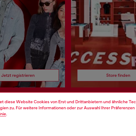
Jetzt registrieren
Store finden
et diese Website Cookies von Erst und Drittanbietern und ähnliche Tec
ien zu. Für weitere Informationen oder zur Auswahl Ihrer Präferenzen 
 RECHTLICHES
WORLD OF DIESEL
inie
.
cy
About Diesel
ng personenbezogener Daten
House of Diesel
dingungen
Nachhaltigkeit