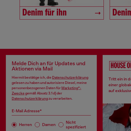
Denim für ihn
Denim
Melde Dich an für Updates und
Aktionen via Mail
Hiermit bestätige ich, die
Datenschutzerklärung
Tritt ein in
gelesen zu haben und autorisiere Diesel, meine
einer globa
personenbezogenen Daten für
Marketing*-
auf exklusiv
Zwecke
gemäß Absatz 3.1 d) der
Datenschutzerklärung
zu verarbeiten.
E-Mail Adresse*
Nicht
Herren
Damen
spezifiziert