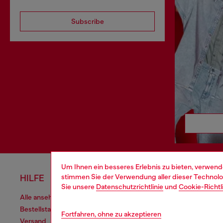
Subscribe
Um Ihnen ein besseres Erlebnis zu bieten, verwend
stimmen Sie der Verwendung aller dieser Technolog
HILFE
AGB UND
Sie unsere
Datenschutzrichtlinie
und
Cookie-Richtl
Alle ansehen
Cookie poli
Bestellstatus
Verarbeitu
Fortfahren, ohne zu akzeptieren
Versand
Verkaufsbe