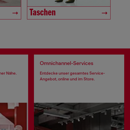
Taschen
Omnichannel-Services
iner Nähe.
Entdecke unser gesamtes Service-
Angebot, online und im Store.