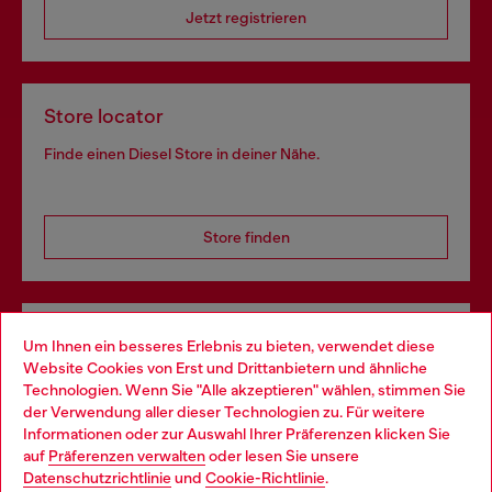
Jetzt registrieren
Store locator
Finde einen Diesel Store in deiner Nähe.
Store finden
Omnichannel-Services
Um Ihnen ein besseres Erlebnis zu bieten, verwendet diese
Website Cookies von Erst und Drittanbietern und ähnliche
Entdecke unser gesamtes Service-Angebot, online und
Technologien. Wenn Sie "Alle akzeptieren" wählen, stimmen Sie
im Store.
der Verwendung aller dieser Technologien zu. Für weitere
Choose your location
Informationen oder zur Auswahl Ihrer Präferenzen klicken Sie
auf
Präferenzen verwalten
oder lesen Sie unsere
You are currently browsing Schweiz website, but it seems you
Datenschutzrichtlinie
und
Cookie-Richtlinie
.
Mehr erfahren
may be based in United States