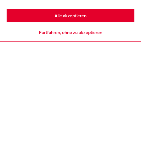
Stay in Schweiz
Alle akzeptieren
HILFE
Go to United States
Fortfahren, ohne zu akzeptieren
AGB UND RECHTLICHES
WORLD OF DIESEL
CORPORATE